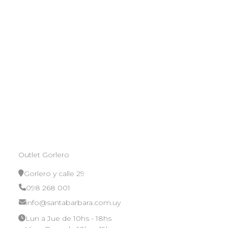
Outlet Gorlero
Gorlero y calle 29
098 268 001
info@santabarbara.com.uy
Lun a Jue de 10hs - 18hs